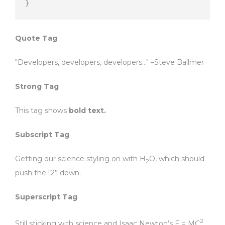
}
Quote Tag
Developers, developers, developers…
–Steve Ballmer
Strong Tag
This tag shows
bold
text.
Subscript Tag
Getting our science styling on with H
O, which should
2
push the “2” down.
Superscript Tag
2
Still sticking with science and Isaac Newton’s E = MC
,