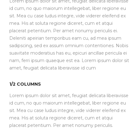
Lorem ipsum dolor sit amet, feugiat delicata liberavisse
id cum, no quo maiorum intellegebat, liber regione eu
sit. Mea cu case ludus integre, vide viderer eleifend ex
mea. His at soluta regione diceret, cum et atqui
placerat petentium. Per amet nonumy periculis ei.
Deleniti apeirian temporibus eam cu, ad mea ipsum
sadipscing, sed ex assum omnium contentiones. Nobis
suavitate moderatius has eu, epicuri ancillae pericula ei
nam, ferri ipsum quaeque est ea. Lorem ipsum dolor sit
amet, feugiat delicata liberavisse id cum
1/2 COLUMNS
Lorem ipsum dolor sit amet, feugiat delicata liberavisse
id cum, no quo maiorum intellegebat, liber regione eu
sit. Mea cu case ludus integre, vide viderer eleifend ex
mea. His at soluta regione diceret, cum et atqui
placerat petentium. Per amet nonumy periculis.