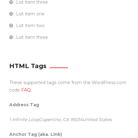
List item three
List item one
List item two
List item three
HTML Tags
These supported tags come from the WordPress.com
code
FAQ
.
Address Tag
1 Infinite LoopCupertino, CA 95014United States
Anchor Tag (aka. Link)