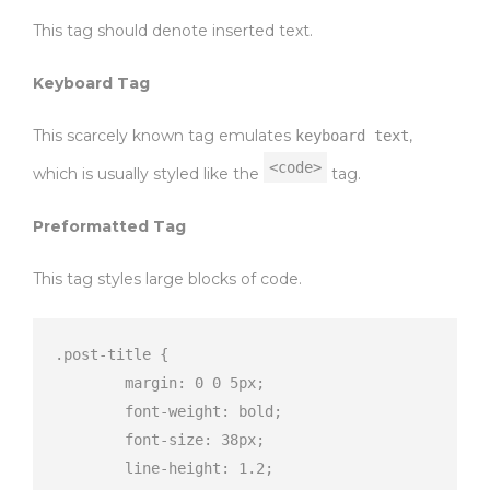
This tag should denote
inserted
text.
Keyboard Tag
This scarcely known tag emulates
,
keyboard text
<code>
which is usually styled like the
tag.
Preformatted Tag
This tag styles large blocks of code.
.post-title {

	margin: 0 0 5px;

	font-weight: bold;

	font-size: 38px;

	line-height: 1.2;
