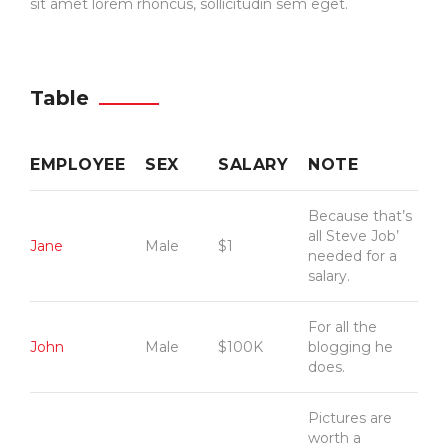
sit amet lorem rhoncus, sollicitudin sem eget.
Table
EMPLOYEE
SEX
SALARY
NOTE
Because that’s
all Steve Job’
Jane
Male
$1
needed for a
salary.
For all the
John
Male
$100K
blogging he
does.
Pictures are
worth a