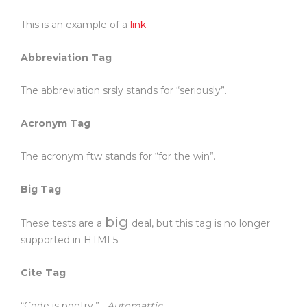
This is an example of a
link
.
Abbreviation Tag
The abbreviation
srsly
stands for “seriously”.
Acronym Tag
The acronym
ftw
stands for “for the win”.
Big Tag
big
These tests are a
deal, but this tag is no longer
supported in HTML5.
Cite Tag
“Code is poetry.” –
Automattic