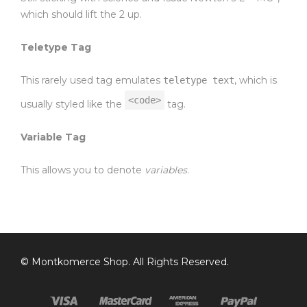
which should lift the 2 up.
Teletype Tag
This rarely used tag emulates
, which is
teletype text
<code>
usually styled like the
tag.
Variable Tag
This allows you to denote
variables
.
©
Montkomerce Shop
. All Rights Reserved.