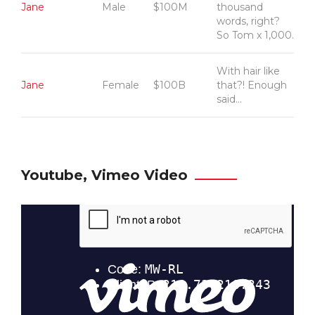
Jane
Male
$100M
thousand
words, right?
So Tom x 1,000.
With hair like
Jane
Female
$100B
that?! Enough
said…
Youtube, Vimeo Video