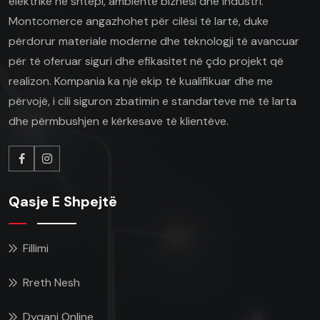
elektrike në shtëpi, ambiente biznesi dhe industri.
Montcomerce angazhohet për cilësi të lartë, duke
përdorur materiale moderne dhe teknologji të avancuar
për të oferuar siguri dhe efikasitet në çdo projekt që
realizon. Kompania ka një ekip të kualifikuar dhe me
përvojë, i cili siguron zbatimin e standarteve më të larta
dhe përmbushjen e kërkesave të klientëve.
Qasje E Shpejtë
Fillimi
Rreth Nesh
Dyqani Online