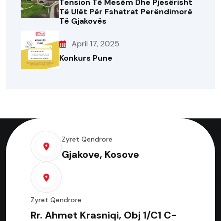
Tension Të Mesëm Dhe Pjesërisht
Të Ulët Për Fshatrat Perëndimorë
Të Gjakovës
April 17, 2025
Konkurs Pune
Zyret Qendrore
Gjakove, Kosove
Zyret Qendrore
Rr. Ahmet Krasniqi, Obj 1/C1 C-