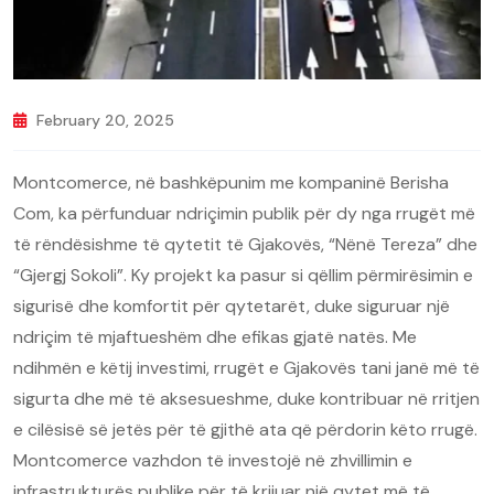
February 20, 2025
Montcomerce, në bashkëpunim me kompaninë Berisha
Com, ka përfunduar ndriçimin publik për dy nga rrugët më
të rëndësishme të qytetit të Gjakovës, “Nënë Tereza” dhe
“Gjergj Sokoli”. Ky projekt ka pasur si qëllim përmirësimin e
sigurisë dhe komfortit për qytetarët, duke siguruar një
ndriçim të mjaftueshëm dhe efikas gjatë natës. Me
ndihmën e këtij investimi, rrugët e Gjakovës tani janë më të
sigurta dhe më të aksesueshme, duke kontribuar në rritjen
e cilësisë së jetës për të gjithë ata që përdorin këto rrugë.
Montcomerce vazhdon të investojë në zhvillimin e
infrastrukturës publike për të krijuar një qytet më të