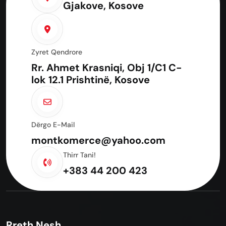
Gjakove, Kosove
Zyret Qendrore
Rr. Ahmet Krasniqi, Obj 1/C1 C-
lok 12.1 Prishtinë, Kosove
Dërgo E-Mail
montkomerce@yahoo.com
Thirr Tani!
+383 44 200 423
Rreth Nesh