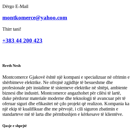
Dërgo E-Mail
montkomerce@yahoo.com
Thirr tani!
+383 44 200 423
Rreth Nesh
Montcomerce Gjakovë është një kompani e specializuar në ofrimin e
shërbimeve elektrike. Ne ofrojnë zgjidhje të besueshme dhe
profesionale për instalime të sistemeve elektrike në shtëpi, ambiente
biznesi dhe industri. Montcomerce angazhohet për cilësi të lartë,
duke përdorur materiale moderne dhe teknologji të avancuar për të
oferuar siguri dhe efikasitet në çdo projekt që realizon. Kompania ka
një ekip të kualifikuar dhe me përvojë, i cili siguron zbatimin e
standarteve më të larta dhe përmbushjen e kërkesave të klientëve.
Qasje e shpejtë